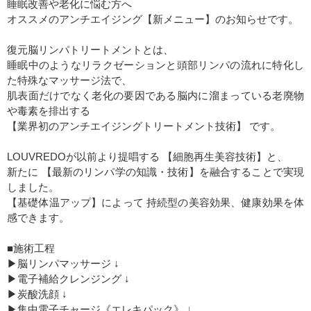
睡眠改善や老化に悩む方へ
オススメのアンチエイジング【新メニュー】のお知らせです。
復元脳リンパトリートメントとは、
睡眠中のようなリラクゼーションと頭部リンパの流れに特化し
た特殊なマッサージ法で、
肌表面だけでなく老化の要因である脳内に溜まっている老廃物
や毒素を排出する
【業界初のアンチエイジングトリートメント技術】 です。
LOUVREDOが以前より提唱する 【細胞再生美容技術】と、
新たに 【最新のリンパ学の知識・技術】を融合することで実現
しました。
【基礎体温アップ】によって 持続型の美容効果、健康効果を体
感できます。
■施術工程
▶︎脳リンパマッサージ ↓
▶︎電子補給クレンジング ↓
▶︎炭酸洗顔 ↓
▶︎集中電子チャージ《エレキパック》 ↓